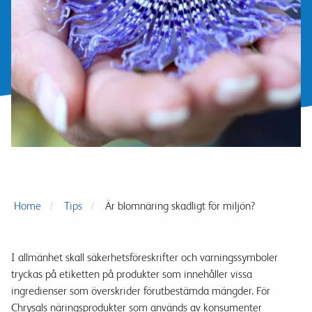
Home
Tips
Är blomnäring skadligt för miljön?
I
allmänhet skall
säkerhetsföreskrifter
och
varnings
symboler
tryckas
på etiketten
på
produkter som
innehåller
vissa
ingredienser
som överskrider
förutbestämda
mängder.
För
Chrysals näringsprodukter
som används av
konsumenter