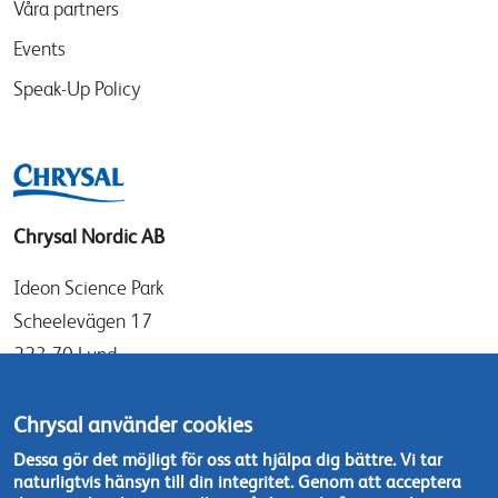
Våra partners
Events
Speak-Up Policy
Chrysal Nordic AB
Ideon Science Park
Scheelevägen 17
223 70 Lund
Sverige
Chrysal använder cookies
info@chrysal.se
Dessa gör det möjligt för oss att hjälpa dig bättre. Vi tar
naturligtvis hänsyn till din integritet. Genom att acceptera
Tel: +46 46 - 19 05 40