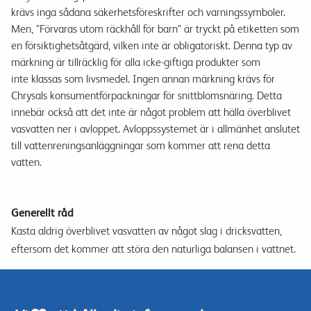
krävs
inga sådana
säkerhetsföreskrifter
och
varnings
symboler
.
Men,
"
Förvaras utom
räckhåll för barn
"
är tryckt
på etiketten
som
en försiktighetsåtgärd
,
vilken inte
är
obligatoriskt
.
Denna
typ
av
märkning
är
tillräcklig
för
alla icke
-
giftiga
produkter som
inte klassas som livsmedel
.
Ingen annan
märkning
krävs för
Chrysals
konsumentförpackningar för snittblomsnäring
.
Detta
innebär också att det inte är något problem att
hälla
överblivet
vas
vatten
ner i avloppet
.
Avlopps
systemet
är
i allmänhet
anslutet
till
vattenreningsanläggningar
som
kommer att rena
detta
vatten.
Generellt råd
Kasta aldrig
överblivet vasvatten
av
något slag i
dricks
vatten
,
eftersom det
kommer att störa
den naturliga balansen i vattnet
.