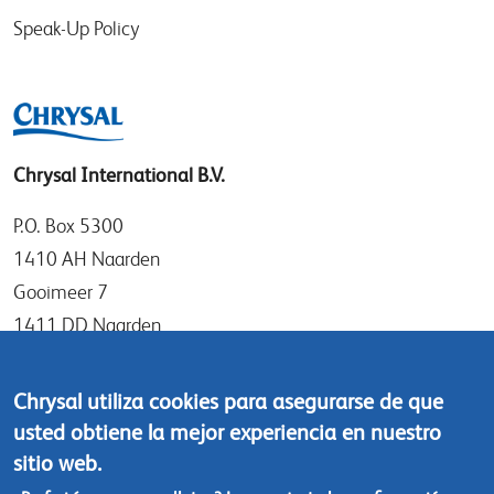
Speak-Up Policy
Chrysal International B.V.
P.O. Box 5300
1410 AH Naarden
Gooimeer 7
1411 DD Naarden
The Netherlands
Chrysal utiliza cookies para asegurarse de que
Tel: +31 (0)35 - 695 58 88
usted obtiene la mejor experiencia en nuestro
Contáctanos
sitio web.