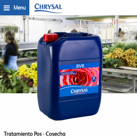
Skip
Menu
to
main
n
content
Tratamiento Pos - Cosecha