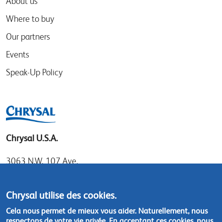
About us
Where to buy
Our partners
Events
Speak-Up Policy
Chrysal U.S.A.
3063 N.W. 107 Ave.
Miami, Florida 33172
Tel: 1.800.247.9725
Chrysal utilise des cookies.
Local: 305.477.0112
Cela nous permet de mieux vous aider. Naturellement, nous
Fax:305.477.1284
respectons de votre vie privée. En acceptant ces cookies, nous