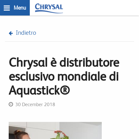
Salta
Menu
al
contenuto
n
principale
Indietro
Chrysal è distributore
esclusivo mondiale di
Aquastick®
30 December 2018