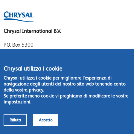
Chrysal International B.V.
P.O. Box 5300
1410 AH Naarden
Gooimeer 7
Chrysal utilizza i cookie
1411 DD Naarden
Chrysal utilizza i cookie per migliorare l'esperienza di
The Netherlands
navigazione degli utenti del nostro sito web tenendo conto
della vostra privacy.
Tel: +31 (0)35 - 695 58 88
Se preferite meno cookie vi preghiamo di modificare le vostre
impostazioni
.
Contattateci
Rifiuta
Accetto
Footer
© Chrysal 2018
Disclaimer & Privacy
menu