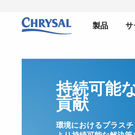
メ
イ
ン
製品
サ
Main
コ
ン
テ
ン
navigation
ツ
に
移
動
持続可能
貢献
環境におけるプラスチ