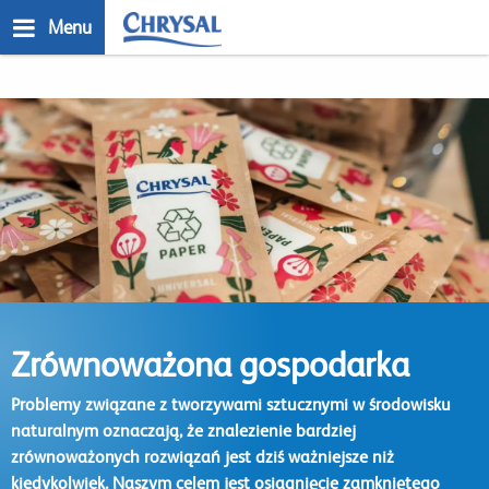
Przejdź
Menu
do
treści
n
Zrównoważona gospodarka
Problemy związane z tworzywami sztucznymi w środowisku
naturalnym oznaczają, że znalezienie bardziej
zrównoważonych rozwiązań jest dziś ważniejsze niż
kiedykolwiek. Naszym celem jest osiągnięcie zamkniętego