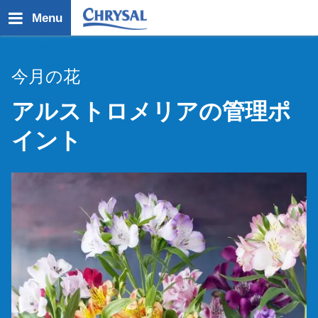
メ
Menu
イ
ン
コ
今月の花
ン
テ
アルストロメリアの管理ポ
ン
ツ
イント
に
移
動