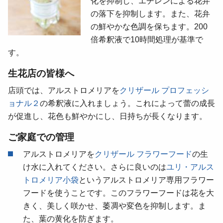
化を抑制し、エチレンによる花弁
の落下を抑制します。また、花弁
の鮮やかな色調を保ちます。200
倍希釈液で10時間処理が基準で
す。
生花店の皆様へ
店頭では、アルストロメリアを
クリザール プロフェッシ
ョナル２
の希釈液に入れましょう。これによって蕾の成長
が促進し、花色も鮮やかにし、日持ちが長くなります。
ご家庭での管理
アルストロメリアを
クリザール フラワーフード
の生
け水に入れてください。さらに良いのは
ユリ・アルス
トロメリア小袋
というアルストロメリア専用フラワー
フードを使うことです。このフラワーフードは花を大
きく、美しく咲かせ、萎凋や変色を抑制します。ま
た、葉の黄化を防ぎます。