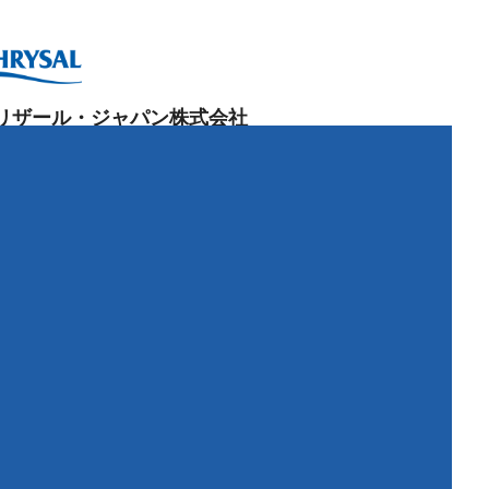
リザール・ジャパン株式会社
阪本社：
84-0022
阪府富田林市中野町東
2-4-25
0721-20-1212
 0721-25-
8766
京営業所：
43-0001
京都大田区東海
2-1-6
問い合わせ