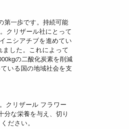
の第一歩です。
持続可能
す。クリザール社にとって
イニシアチブ
を進めてい
れました。これによって
000kgの二酸化炭素
を削減
めている国の地域社会を支
。クリザール フラワー
十分な栄養を与え、
切り
しください。