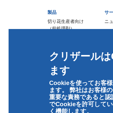
Sitemap
製品
サ
menu
切り花生産者向け
ニ
（前処理剤）
流通·生花販売店向け
アレンジメント＆
クリザールはC
デザイン
ご家庭向け
ます
（フラワーフード）
衛生管理
Cookieを使ってお
ます。 弊社はお客様
重要な責務であると認
でCookieを許可し
く機能します。