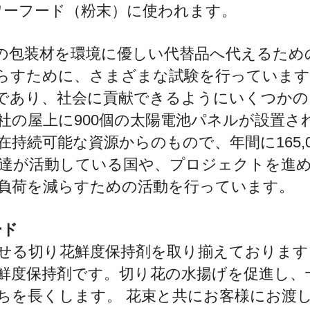
ワーフード（粉末）に使われます。
の包装材を環境に優しい代替品へ代えるため
らすために、さまざまな試験を行っていま
であり、社会に貢献できるようにいくつかの
社の屋上に900個の太陽電池パネルが設置さ
在持続可能な資源
からのもので、年間に165,
達が活動している
国や、プロジェクトを進
負荷を減らすための活動を行っています。
ード
せる切り花鮮度保持剤を取り揃えております
鮮度保持剤です。切り花の
水揚げを促進し、
ちを長くします。
花束と共にお客様にお渡