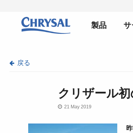
メ
イ
ン
製品
サ
Main
コ
ン
テ
ン
navigation
ツ
に
戻る
移
動
クリザール
21 May 2019
昨