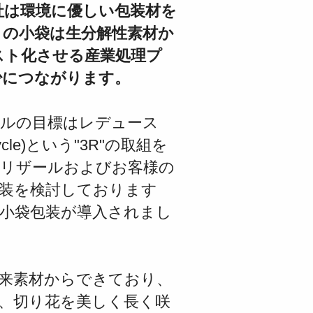
社は環境に優しい包装材を
この小袋は
生分解性素材
か
スト化させる
産業処理プ
少につながります。
ザールの目標はレデュース
ycle)という"3R"の取組を
クリザールおよびお客様の
包装を検討しております
小袋包装が導入されまし
来素材
からできており、
、切り花を美しく長く咲