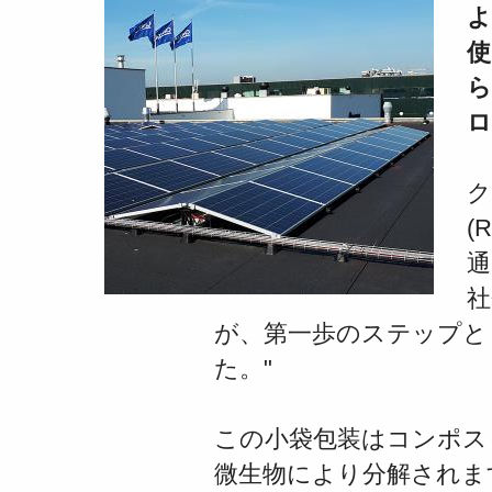
よ
使
ら
ロ
ク
(
通
社
が、第一歩のステップと
た。"
この小袋包装はコンポス
微
生物により分解されま