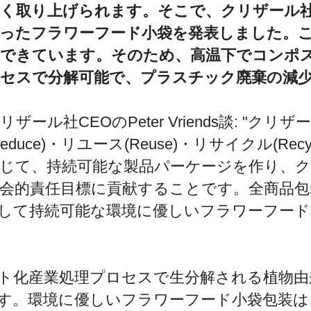
く取り上げられます。そこで、クリザール
ったフラワーフード小袋を発表しました。
できています。そのため、高温下でコンポ
セスで分解可能で、プラスチック廃棄の減
リザール社CEOの
Peter Vriends談
: "クリ
Reduce)・リユース(Reuse)・リサイクル(Rec
じて、持続可能な製品パーケージを作り、
会的責任目標に貢献することです。全商品
して持続可能な環境に優しいフラワーフード
ト化産業処理プロセスで
生分解される植物由
す。環境に優しい
フラワーフード小袋包装は