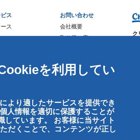
ービス
お問い合わせ
ュース
会社概要
ク
取り扱い店
大
パートナー
〒5
イベント
ookieを利用してい
大
Speak-Up Policy
T
:
F
:
東
客様により適したサービスを提供でき
〒1
の個人情報を適切に保護することが
東
識しています。 お客様に当サイト
ていただくことで、コンテンツが正し
お