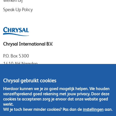
Werken bij
Speak-Up Policy
Chrysal International B.V.
P.O. Box 5300
1410 AH Naarden
Gooimeer 7
1411 DD Naarden
Chrysal gebruikt cookies
Nederland
Hierdoor kunnen we je zo goed mogelijk helpen. We houden
vanzelfsprekend goed rekening met jouw privacy. Door deze
Tel: +31 (0)35 - 695 58 88
cookies te accepteren zorg je ervoor dat onze website goed
werkt.
Wil je toch liever minder cookies? Pas dan de
instellingen
aan.
Neem contact op