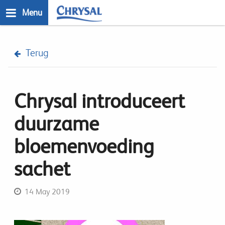
Skip
Menu
to
main
n
content
Terug
Chrysal introduceert
duurzame
bloemenvoeding
sachet
14 May 2019