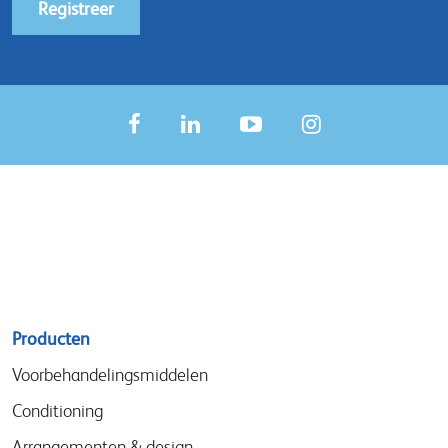
Registreer
Sitemap
Producten
menu
Voorbehandelingsmiddelen
Conditioning
Arrangementen & design