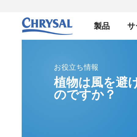
メ
イ
ン
製品
サ
Main
コ
ン
テ
ン
navigation
ツ
に
お役立ち情報
移
動
植物は風を避
のですか？