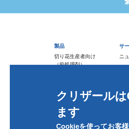
Sitemap
製品
サ
menu
切り花生産者向け
ニ
（前処理剤）
流通·生花販売店向け
アレンジメント＆
クリザールはC
デザイン
ご家庭向け
ます
（フラワーフード）
衛生管理
Cookieを使ってお