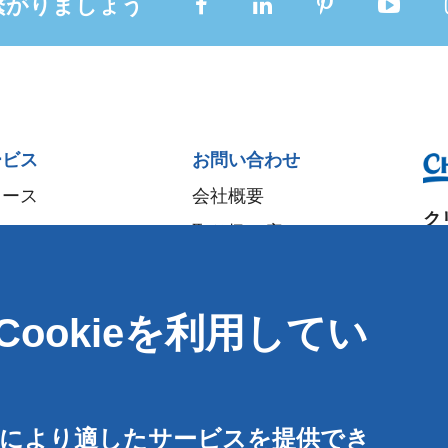
繋がりましょう
ービス
お問い合わせ
ュース
会社概要
ク
取り扱い店
大
パートナー
〒5
イベント
ookieを利用してい
大
Speak-Up Policy
T
:
F
:
東
客様により適したサービスを提供でき