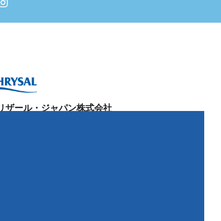
リザール・ジャパン株式会社
阪本社：
84-0022
阪府富田林市中野町東
2-4-25
0721-20-1212
 0721-25-
8766
京営業所：