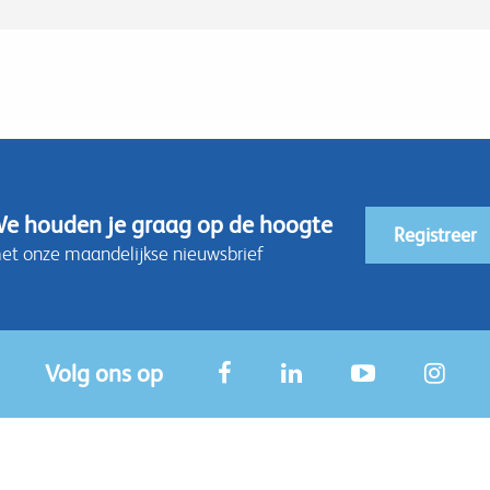
e houden je graag op de hoogte
Registreer
et onze maandelijkse nieuwsbrief
Volg ons op