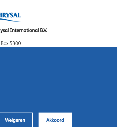
ysal International B.V.
. Box 5300
10 AH Naarden
imeer 7
11 DD Naarden
erland
: +31 (0)35 - 695 58 88
m contact op
Weigeren
Akkoord