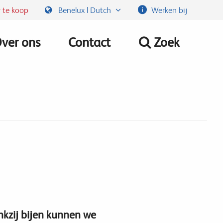
 te koop
Benelux | Dutch
Werken bij
ver ons
Contact
Zoek
nkzij bijen kunnen we