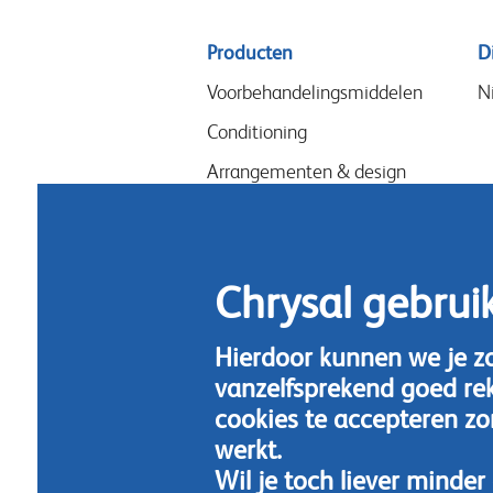
Sitemap
Producten
D
menu
Voorbehandelingsmiddelen
N
Conditioning
Arrangementen & design
Snijbloemenvoeding
Hygiene
Chrysal gebrui
Hierdoor kunnen we je z
vanzelfsprekend goed re
cookies te accepteren zo
werkt.
Wil je toch liever minde