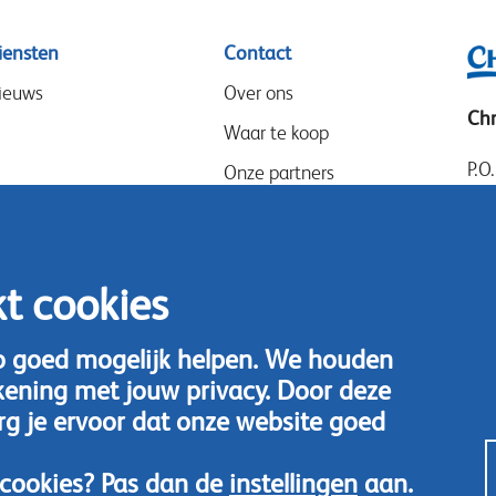
iensten
Contact
ieuws
Over ons
Chr
Waar te koop
P.O
Onze partners
14
Evenementen
Goo
Werken bij
14
kt cookies
Speak-Up Policy
Ned
Tel
o goed mogelijk helpen. We houden
kening met jouw privacy. Door deze
Nee
rg je ervoor dat onze website goed
r cookies? Pas dan de
instellingen
aan.