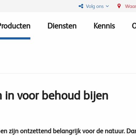
Volg ons
Waar
Producten
Diensten
Kennis
O
Main
navigation
h in voor behoud bijen
jen zijn ontzettend belangrijk voor de natuur. Da