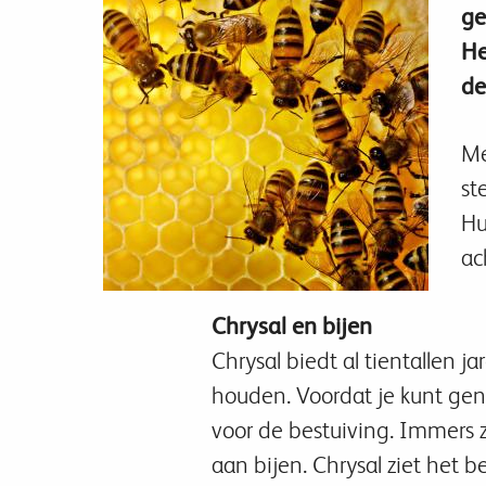
ge
He
de
Me
st
Hu
ac
Chrysal en bijen
Chrysal biedt al tientallen 
houden. Voordat je kunt geni
voor de bestuiving. Immers 
aan bijen. Chrysal ziet het b