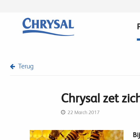
Skip
to
main
content
Terug
Chrysal zet zic
22 March 2017
Bi