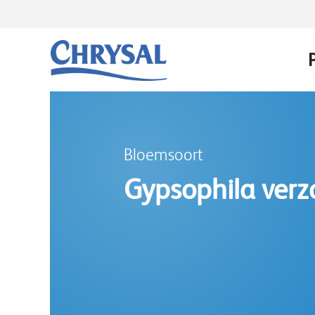
Skip
to
main
content
Bloemsoort
Gypsophila verz