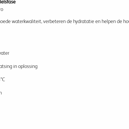
elsfase
ro
ede waterkwaliteit, verbeteren de hydratatie en helpen de ho
water
atsing in oplossing
5°C
n