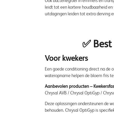
Ook bacteriegroei in emmers en trans
leidt tot een kortere houdbaarheid en
uitdagingen leiden tot extra derving en
✅ Best 
Voor kwekers
Een goede conditioning direct na de o
wateropname helpen de bloem fris te 
Aanbevolen producten – Kwekersfa
Chrysal AVB / Chrysal OptiGyp / Chrys
Deze oplossingen ondersteunen de wat
behouden. Chrysal OptiGyp is specifie