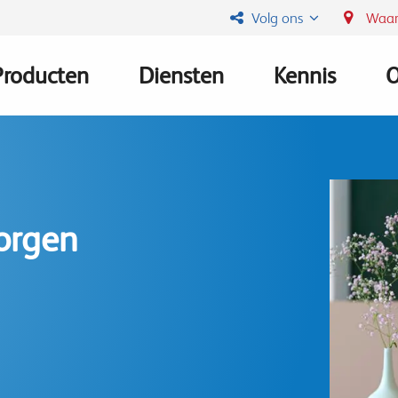
Volg ons
Waar
Producten
Diensten
Kennis
O
Main
navigation
orgen