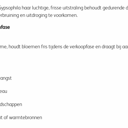
 Gypsophila haar luchtige, frisse uitstraling behoudt gedurende
erbruining en uitdroging te voorkomen.
nfase
, houdt bloemen fris tijdens de verkoopfase en draagt bij aa
vangst
veau
edschappen
ruit of warmtebronnen