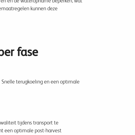
keren en de wateropname beperken, wat
ënemaatregelen kunnen deze
per fase
. Snelle terugkoeling en een optimale
liteit tijdens transport te
nt een optimale post-harvest