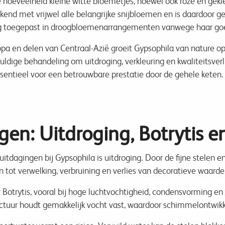
hoeveelheid kleine witte bloemetjes, hoewel ook roze en gekle
end met vrijwel alle belangrijke snijbloemen en is daardoor ge
g toegepast in droogbloemenarrangementen vanwege haar goe
pa en delen van Centraal-Azië groeit Gypsophila van nature op 
ldige behandeling om uitdroging, verkleuring en kwaliteitsver
ssentieel voor een betrouwbare prestatie door de gehele keten.
en: Uitdroging, Botrytis e
uitdagingen bij Gypsophila is uitdroging. Door de fijne stelen
tot verwelking, verbruining en verlies van decoratieve waarde
 Botrytis, vooral bij hoge luchtvochtigheid, condensvorming en
tuur houdt gemakkelijk vocht vast, waardoor schimmelontwikke