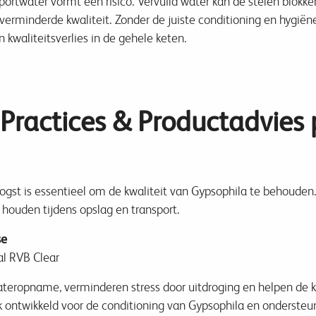
portwater vormt een risico. Vervuild water kan de stelen blok
 verminderde kwaliteit. Zonder de juiste conditioning en hygi
 kwaliteitsverlies in de gehele keten.
Practices & Productadvies 
ogst is essentieel om de kwaliteit van Gypsophila te behouden
houden tijdens opslag en transport.
se
al RVB Clear
eropname, verminderen stress door uitdroging en helpen de kwa
k ontwikkeld voor de conditioning van Gypsophila en ondersteu