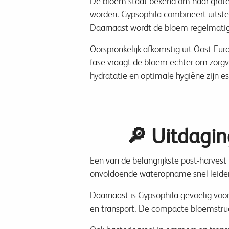
De bloem staat bekend om haar grote 
worden. Gypsophila combineert uitstek
Daarnaast wordt de bloem regelmati
Oorspronkelijk afkomstig uit Oost-Euro
fase vraagt de bloem echter om zorgvu
hydratatie en optimale hygiëne zijn e
🔎 Uitdaging
Een van de belangrijkste post-harvest 
onvoldoende wateropname snel leiden 
Daarnaast is Gypsophila gevoelig voor
en transport. De compacte bloemstruc