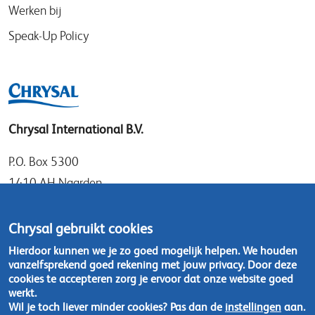
Werken bij
Speak-Up Policy
Chrysal International B.V.
P.O. Box 5300
1410 AH Naarden
Gooimeer 7
1411 DD Naarden
Chrysal gebruikt cookies
Nederland
Hierdoor kunnen we je zo goed mogelijk helpen. We houden
vanzelfsprekend goed rekening met jouw privacy. Door deze
Tel: +31 (0)35 - 695 58 88
cookies te accepteren zorg je ervoor dat onze website goed
werkt.
Wil je toch liever minder cookies? Pas dan de
instellingen
aan.
Neem contact op