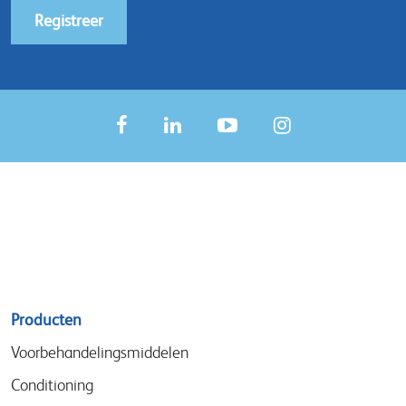
Registreer
Sitemap
Producten
menu
Voorbehandelingsmiddelen
Conditioning