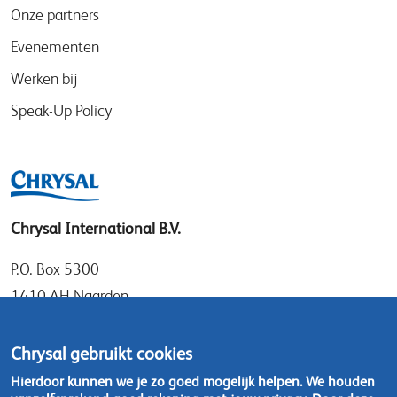
Onze partners
Evenementen
Werken bij
Speak-Up Policy
Chrysal International B.V.
P.O. Box 5300
1410 AH Naarden
Gooimeer 7
1411 DD Naarden
Chrysal gebruikt cookies
Nederland
Hierdoor kunnen we je zo goed mogelijk helpen. We houden