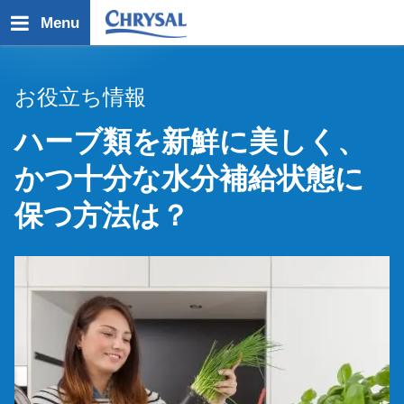
メ
Menu
イ
ン
コ
お役立ち情報
ン
テ
ハーブ類を新鮮に美しく、
ン
ツ
かつ十分な水分補給状態に
に
移
保つ方法は？
動