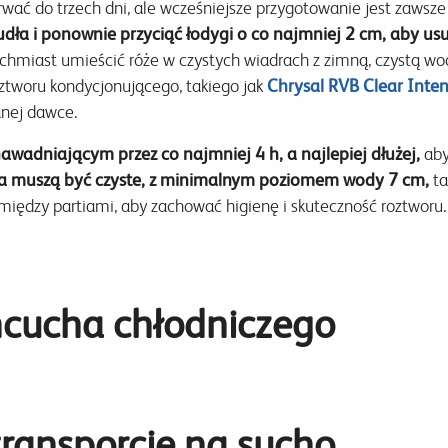
wać do trzech dni, ale wcześniejsze przygotowanie jest zawsz
dła i ponownie przyciąć łodygi o co najmniej 2 cm, aby u
hmiast umieścić róże w czystych wiadrach z zimną, czystą wo
roztworu kondycjonującego, takiego jak
Chrysal RVB Clear Inten
anej dawce.
awadniającym przez co najmniej 4 h, a najlepiej dłużej,
aby
 muszą być czyste, z minimalnym poziomem wody 7 cm,
ta
g między partiami, aby zachować higienę i skuteczność roztworu.
ńcucha chłodniczego
 transporcie na sucho