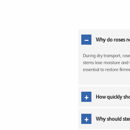
Why do roses ne
During dry transport, ros
stems lose moisture and 
essential to restore firm
How quickly sh
Why should stem