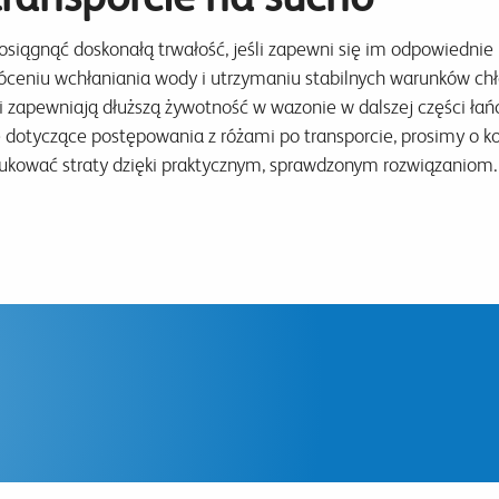
iągnąć doskonałą trwałość, jeśli zapewni się im odpowiednie n
óceniu wchłaniania wody i utrzymaniu stabilnych warunków chło
i zapewniają dłuższą żywotność w wazonie w dalszej części ła
 dotyczące postępowania z różami po transporcie, prosimy o k
ukować straty dzięki praktycznym, sprawdzonym rozwiązaniom.