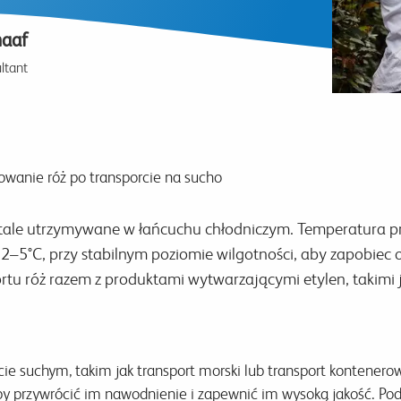
haaf
ltant
owanie róż po transporcie na sucho
tale utrzymywane w łańcuchu chłodniczym. Temperatura p
2–5°C, przy stabilnym poziomie wilgotności, aby zapobiec 
tu róż razem z produktami wytwarzającymi etylen, takimi 
porcie suchym, takim jak transport morski lub transport kontene
y przywrócić im nawodnienie i zapewnić im wysoką jakość. Po