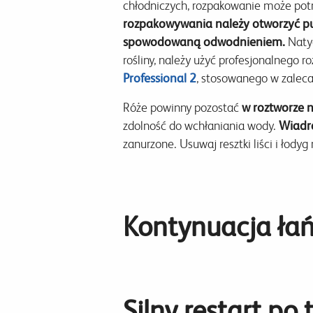
chłodniczych, rozpakowanie może potr
rozpakowywania należy otworzyć pu
spowodowaną odwodnieniem.
Natyc
rośliny, należy użyć profesjonalnego 
Professional 2
, stosowanego w zalec
Róże powinny pozostać
w roztworze n
zdolność do wchłaniania wody.
Wiadra
zanurzone.
Usuwaj resztki liści i łody
Kontynuacja ła
Silny restart po