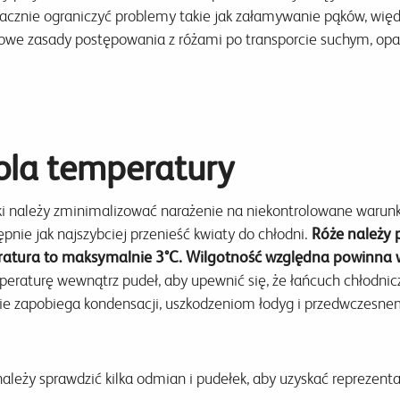
znie ograniczyć problemy takie jak załamywanie pąków, więdnię
owe zasady postępowania z różami po transporcie suchym, opar
ola temperatury
ki należy zminimalizować narażenie na niekontrolowane warunki
ępnie jak najszybciej przenieść kwiaty do chłodni.
Róże należy
ratura to maksymalnie 3°C.
Wilgotność względna powinna 
raturę wewnątrz pudeł, aby upewnić się, że łańcuch chłodnic
e zapobiega kondensacji, uszkodzeniom łodyg i przedwczesnem
 należy sprawdzić kilka odmian i pudełek, aby uzyskać reprezen