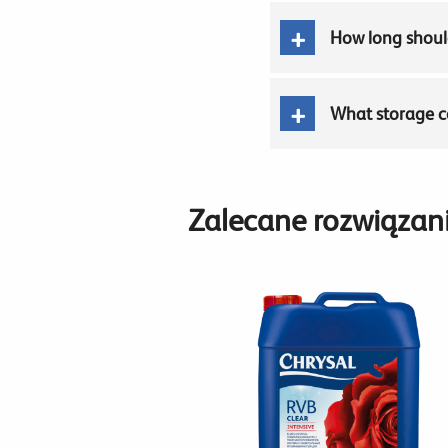
How long should
What storage co
Zalecane rozwiązan