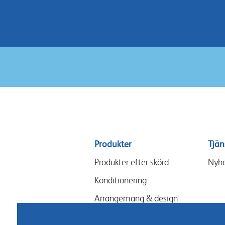
Sitemap
Produkter
Tjän
menu
Produkter efter skörd
Nyhe
Konditionering
Arrangemang & design
Näring