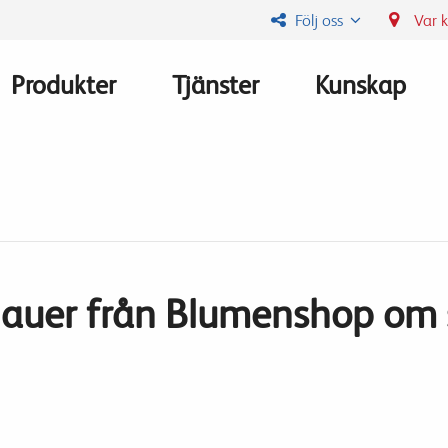
Följ oss
Var 
Produkter
Tjänster
Kunskap
Main
navigation
hauer från Blumenshop om