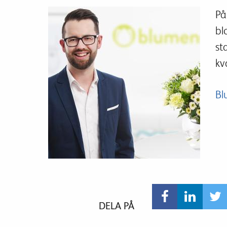
På
bl
st
kv
Bl
DELA PÅ