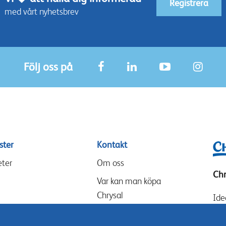
Registrera
med vårt nyhetsbrev
Följ oss på
ster
Kontakt
ter
Om oss
Chr
Var kan man köpa
Chrysal
Ide
Sch
Våra partners