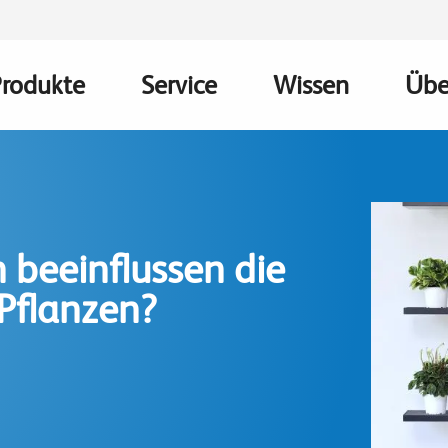
Produkte
Service
Wissen
Übe
Main
avigation
 beeinflussen die
 Pflanzen?