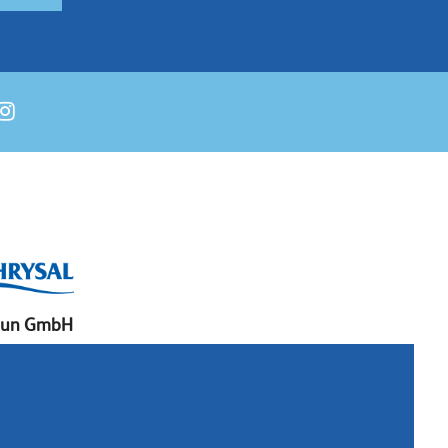
aun GmbH
chslerstraße 15
657 Lemgo
rmany