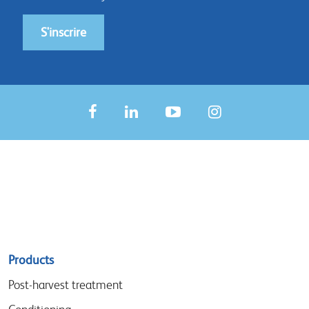
S'inscrire
Sitemap
Products
menu
Post-harvest treatment