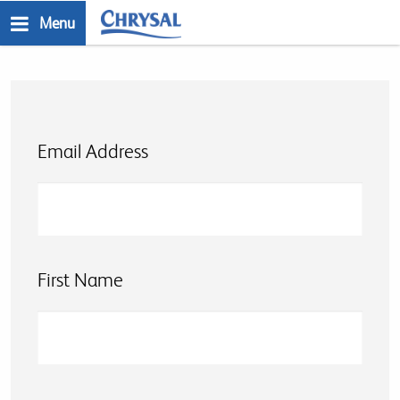
Skip
Menu
to
n
main
content
Email Address
First Name