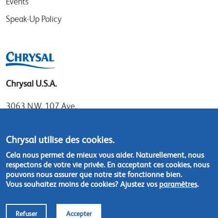
Events
Speak-Up Policy
Chrysal U.S.A.
3063 N.W. 107 Ave.
Miami, Florida 33172
Tel: 1.800.247.9725
Chrysal utilise des cookies.
Local: 305.477.0112
Cela nous permet de mieux vous aider. Naturellement, nous
Fax:305.477.1284
respectons de votre vie privée. En acceptant ces cookies, nous
pouvons nous assurer que notre site fonctionne bien.
Vous souhaitez moins de cookies? Ajustez vos
paramètres
.
Contact us
Refuser
Accepter