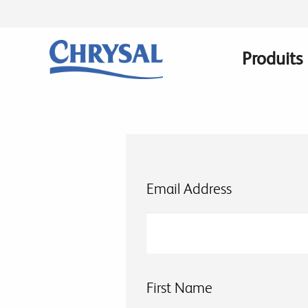
Skip
to
main
Produits
Main
content
navigati
Email Address
First Name