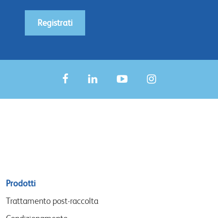
Registrati
Sitemap
Prodotti
menu
Trattamento post-raccolta