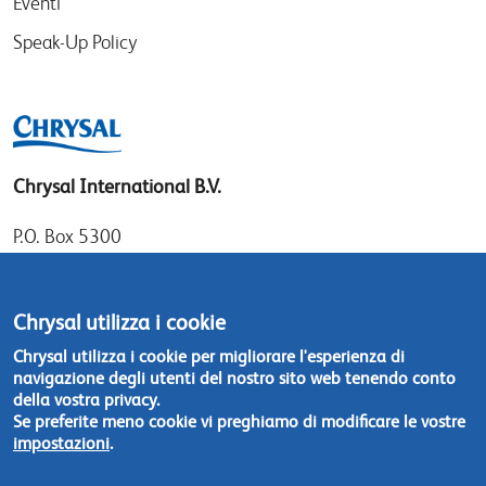
Eventi
Speak-Up Policy
Chrysal International B.V.
P.O. Box 5300
1410 AH Naarden
Gooimeer 7
Chrysal utilizza i cookie
1411 DD Naarden
Chrysal utilizza i cookie per migliorare l'esperienza di
The Netherlands
navigazione degli utenti del nostro sito web tenendo conto
della vostra privacy.
Tel: +31 (0)35 - 695 58 88
Se preferite meno cookie vi preghiamo di modificare le vostre
impostazioni
.
Contattateci