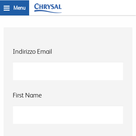
Salta
Menu
al
n
contenuto
principale
Indirizzo Email
First Name