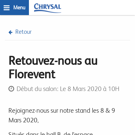
Skip
Menu
to
main
n
content
Retour
Retouvez-nous au
Florevent
Début du salon: Le 8 Mars 2020 à 10H
Rejoignez-nous sur notre stand les 8 & 9
Mars 2020,
Situés dans le hall B, de l'espace