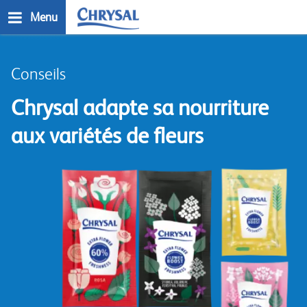
Skip
Menu
to
main
n
content
Conseils
Chrysal adapte sa nourriture
aux variétés de fleurs