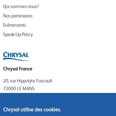
Qui sommes-nous?
Nos partenaires
Evènements
Speak-Up Policy
Chrysal France
20, rue Hippolyte Foucault
72000 LE MANS
Tel: +33 (0)1 30 50 21 11
Fax: +33 (0)1 30 69 71 37
Chrysal utilise des cookies.