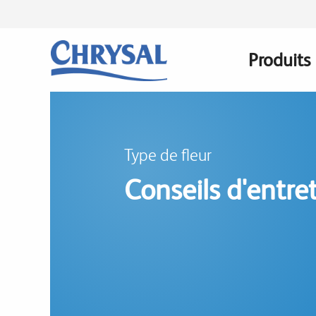
Skip
to
main
Produits
Main
content
navigati
Type de fleur
Conseils d'entreti