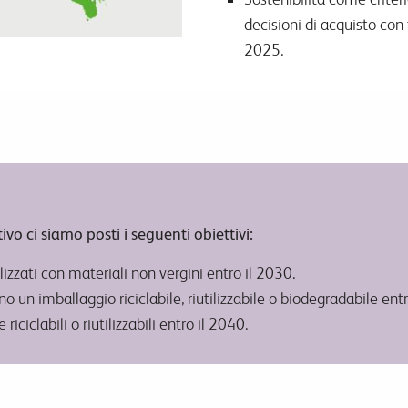
decisioni di acquisto con tu
2025.
vo ci siamo posti i seguenti obiettivi:
alizzati con materiali non vergini entro il 2030.
nno un imballaggio riciclabile, riutilizzabile o biodegradabile ent
iclabili o riutilizzabili entro il 2040.