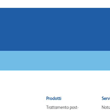
Sitemap
Prodotti
Servi
menu
Trattamento post-
Noti