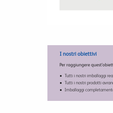
I nostri obiettivi
Per raggiungere quest’obietti
Tutti i nostri imballaggi re
Tutti i nostri prodotti avra
Imballaggi completamente ric