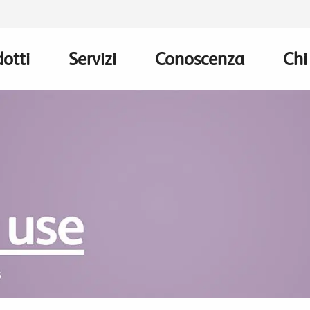
otti
Servizi
Conoscenza
Chi
n
gation