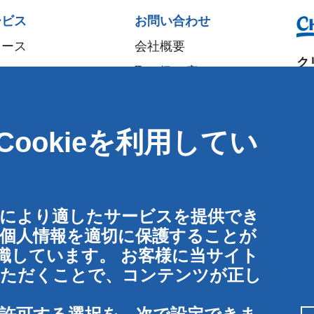
ービス
お問い合わせ
ュース
会社概要
ク
取り扱い店
大
パートナー
〒5
イベント
ookieを利用してい
大
Speak-Up Policy
T
:
F
:
東
客様により適したサービスを提供でき
〒1
の個人情報を適切に保護することが
東
識しています。 お客様に当サイト
ていただくことで、コンテンツが正し
お