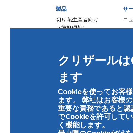
Sitemap
製品
サ
menu
切り花生産者向け
ニ
（前処理剤）
流通·生花販売店向け
アレンジメント＆
クリザールはC
デザイン
ご家庭向け
ます
（フラワーフード）
衛生管理
Cookieを使ってお
ます。 弊社はお客様
重要な責務であると認
でCookieを許可し
く機能します。