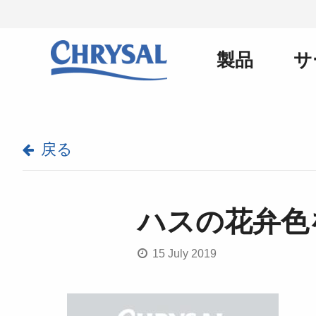
メ
イ
ン
製品
サ
Main
コ
ン
テ
ン
navigation
ツ
に
戻る
移
動
ハスの花弁色
15 July 2019