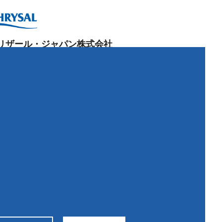
リザール・ジャパン株式会社
阪本社：
84-0022
阪府富田林市中野町東
2-4-25
0721-20-1212
 0721-25-
8766
京営業所：
43-0001
京都大田区東海
2-1-6
問い合わせ