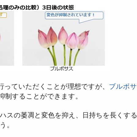
行っていただくことが理想ですが、
ブルボサ
抑制することができます。
ハスの
萎凋と変色を抑え、日
持ちを長くす
う。