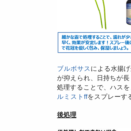
ブルボサス
による水揚げ
が抑えられ、日
持ちが長
処理することで、ハスを
ルミストff
をスプレーす
後処理