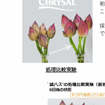
初
こ
採
で
処理比較実験