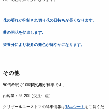
花の萎れが抑制され切り花の日持ちが長くなります。
蕾の開花を促進します。
栄養分により花弁の発色が鮮やかになります。
その他
50
倍希釈で
10
時間処理が標準です。
内容量：5ℓ
20ℓ（受注生産）
クリザールユーストマの詳細情報は
製品シート
をご覧くだ