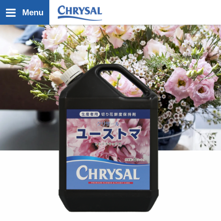
メ
Menu
イ
ン
コ
ン
テ
ン
ツ
に
移
動