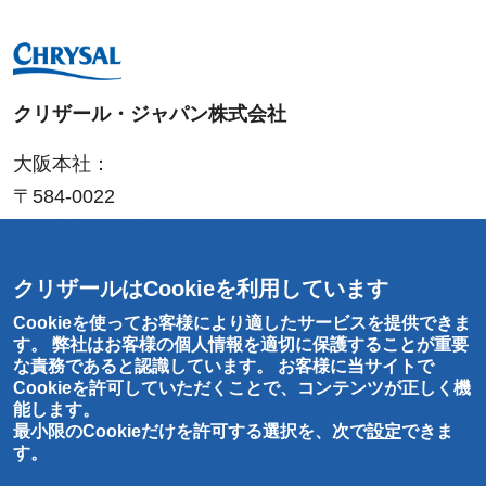
クリザール・ジャパン株式会社
大阪本社：
〒584-0022
大阪府富田林市中野町東
2-4-25
T
:
0721-20-1212
クリザールはCookieを利用しています
F
: 0721-25-
8766
Cookieを使ってお客様により適したサービスを提供できま
東京営業所：
す。 弊社はお客様の個人情報を適切に保護することが重要
な責務であると認識しています。 お客様に当サイトで
〒143-0001
Cookieを許可していただくことで、コンテンツが正しく機
東京都大田区東海
2-1-6
能します。
最小限のCookieだけを許可する選択を、次で
設定
できま
す。
お問い合わせ