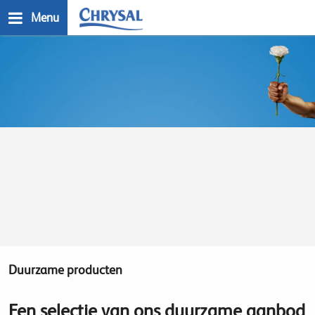
Skip
Menu
to
main
n
content
Duurzame producten
Een selectie van ons duurzame aanbod