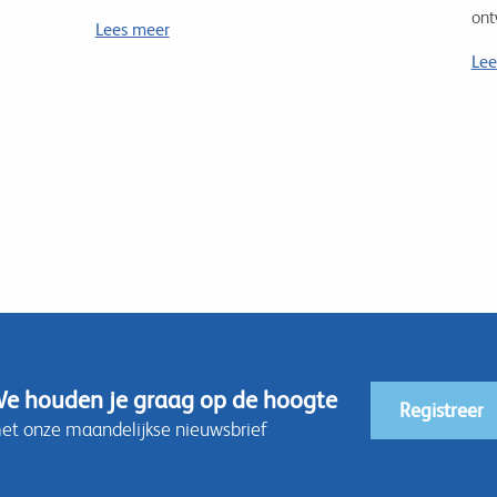
ont
Lees meer
Lee
e houden je graag op de hoogte
Registreer
et onze maandelijkse nieuwsbrief