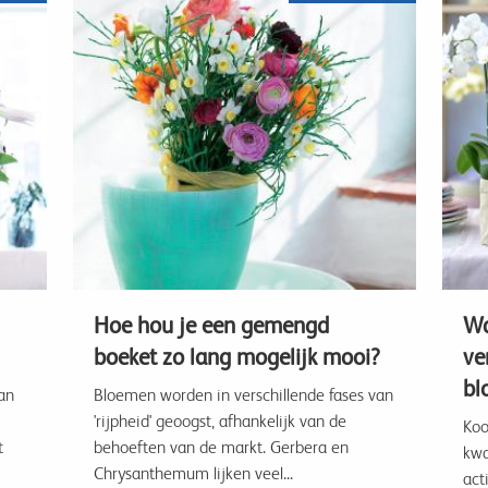
Hoe hou je een gemengd
Wa
boeket zo lang mogelijk mooi?
ve
bl
an
Bloemen worden in verschillende fases van
'rijpheid' geoogst, afhankelijk van de
Koo
t
behoeften van de markt. Gerbera en
kwa
Chrysanthemum lijken veel...
act