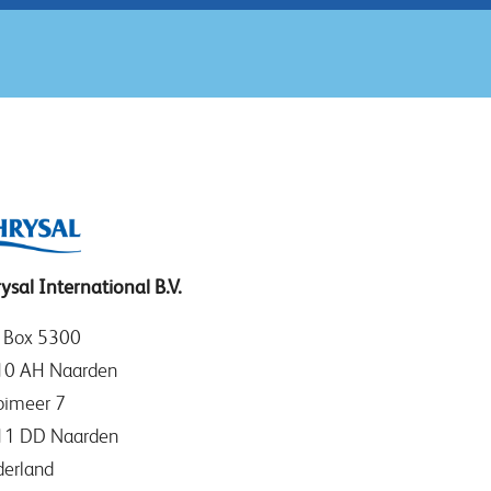
ysal International B.V.
. Box 5300
10 AH Naarden
imeer 7
11 DD Naarden
erland