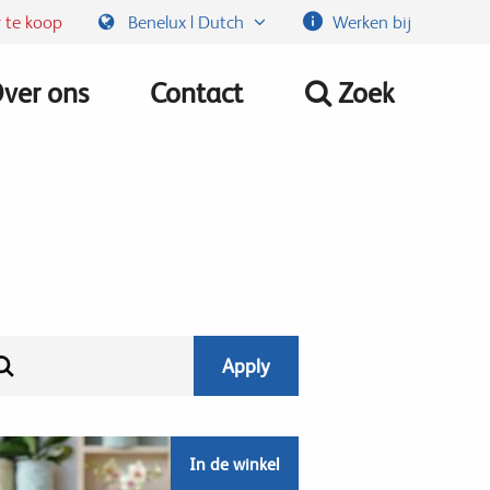
 te koop
Benelux | Dutch
Werken bij
ver ons
Contact
Zoek
In de winkel