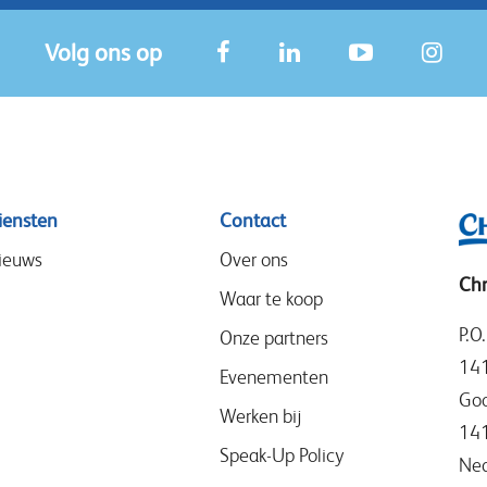
Volg ons op
iensten
Contact
ieuws
Over ons
Chr
Waar te koop
P.O
Onze partners
14
Evenementen
Goo
Werken bij
14
Speak-Up Policy
Ned