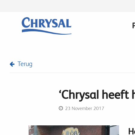
Skip
to
main
content
Terug
‘Chrysal heeft 
23 November 2017
H