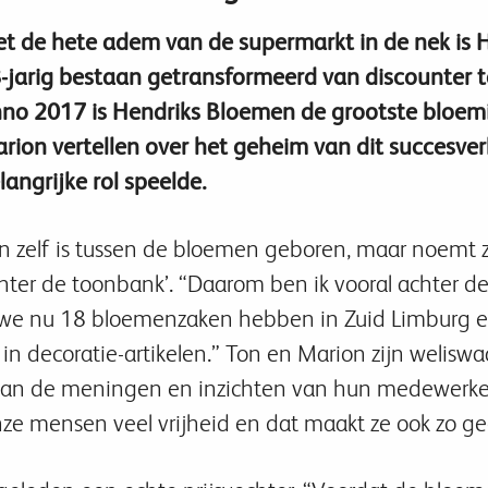
t de hete adem van de supermarkt in de nek is 
-jarig bestaan getransformeerd van discounter t
no 2017 is Hendriks Bloemen de grootste bloemi
rion vertellen over het geheim van dit succesve
langrijke rol speelde.
n zelf is tussen de bloemen geboren, maar noemt zi
hter de toonbank’. “Daarom ben ik vooral achter de
 we nu 18 bloemenzaken hebben in Zuid Limburg en
in decoratie-artikelen.” Ton en Marion zijn welisw
an de meningen en inzichten van hun medewerkers
e mensen veel vrijheid en dat maakt ze ook zo ge