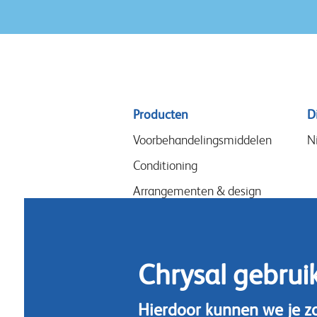
Sitemap
Producten
D
menu
Voorbehandelingsmiddelen
N
Conditioning
Arrangementen & design
Snijbloemenvoeding
Hygiene
Chrysal gebrui
Hierdoor kunnen we je z