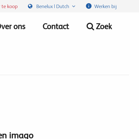
 te koop
Benelux | Dutch
Werken bij
ver ons
Contact
Zoek
 en imago