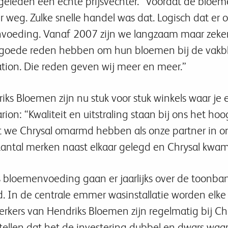
eleden een echte prijsvechter. “Voordat de bloem
 weg. Zulke snelle handel was dat. Logisch dat er 
envoeding. Vanaf 2007 zijn we langzaam maar zeke
oede reden hebben om hun bloemen bij de vakbloe
ation. Die reden geven wij meer en meer.”
ks Bloemen zijn nu stuk voor stuk winkels waar je 
arion: “Kwaliteit en uitstraling staan bij ons het ho
 we Chrysal omarmd hebben als onze partner in on
ntal merken naast elkaar gelegd en Chrysal kwam al
s bloemenvoeding gaan er jaarlijks over de toonbank
d. In de centrale emmer wasinstallatie worden el
kers van Hendriks Bloemen zijn regelmatig bij Chr
ertellen dat het de investering dubbel en dwars wa