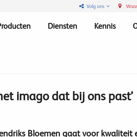
Volg ons
Waar
Producten
Diensten
Kennis
O
Main
navigation
het imago dat bij ons past’
endriks Bloemen gaat voor kwaliteit