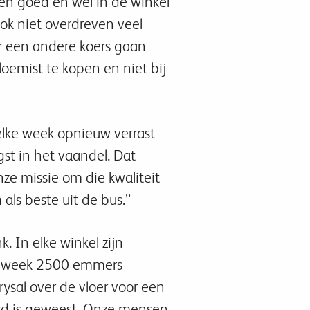
en goed en wel in de winkel
ook niet overdreven veel
r een andere koers gaan
mist te kopen en niet bij
elke week opnieuw verrast
ogst in het vaandel. Dat
ze missie om die kwaliteit
s beste uit de bus.’’
. In elke winkel zijn
ke week 2500 emmers
ysal over de vloer voor een
ard is geweest. Onze mensen