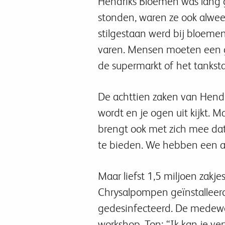
Hendriks Bloemen was lang g
stonden, waren ze ook alweer
stilgestaan werd bij bloem
varen. Mensen moeten een g
de supermarkt of het tankst
De achttien zaken van Hendri
wordt en je ogen uit kijkt. M
brengt ook met zich mee dat
te bieden. We hebben een aa
Maar liefst 1,5 miljoen zakje
Chrysalpompen geïnstalleer
gedesinfecteerd. De medewer
workshop. Ton: “Ik kan je v