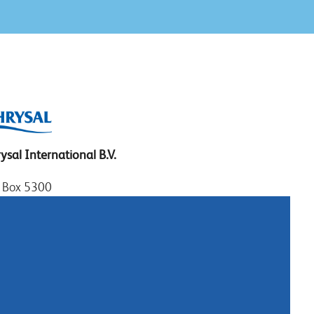
ysal International B.V.
. Box 5300
10 AH Naarden
imeer 7
11 DD Naarden
erland
: +31 (0)35 - 695 58 88