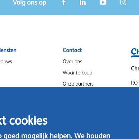
Volg ons op
iensten
Contact
ieuws
Over ons
Chr
Waar te koop
P.O
Onze partners
14
Evenementen
Goo
Werken bij
14
kt cookies
Speak-Up Policy
Ned
Tel
o goed mogelijk helpen. We houden