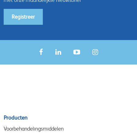
Registreer
Sitemap
Producten
menu
Voorbehandelingsmiddelen