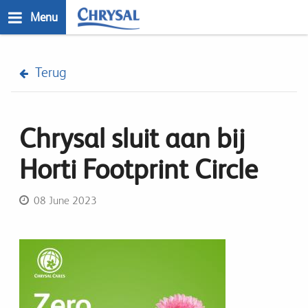
Skip
Menu
to
main
n
content
Terug
Chrysal sluit aan bij
Horti Footprint Circle
08 June 2023