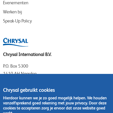
Evenementen
Werken bij
Speak-Up Policy
Chrysal International B.V.
P.O. Box 5300
1410 AH Naarden
Gooimeer 7
1411 DD Naarden
Chrysal gebruikt cookies
Nederland
Hierdoor kunnen we je zo goed mogelijk helpen. We houden
vanzelfsprekend goed rekening met jouw privacy. Door deze
Tel: +31 (0)35 - 695 58 88
cookies te accepteren zorg je ervoor dat onze website goed