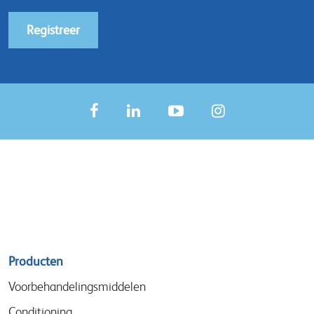
Registreer
Sitemap
Producten
menu
Voorbehandelingsmiddelen
Conditioning