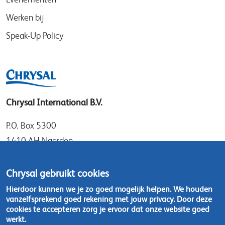
Werken bij
Speak-Up Policy
Chrysal International B.V.
P.O. Box 5300
1410 AH Naarden
Gooimeer 7
1411 DD Naarden
Chrysal gebruikt cookies
Nederland
Hierdoor kunnen we je zo goed mogelijk helpen. We houden
vanzelfsprekend goed rekening met jouw privacy. Door deze
Tel: +31 (0)35 - 695 58 88
cookies te accepteren zorg je ervoor dat onze website goed
werkt.