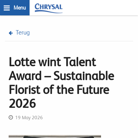
Skip
Menu
to
main
n
content
Terug
Lotte wint Talent
Award – Sustainable
Florist of the Future
2026
19 May 2026