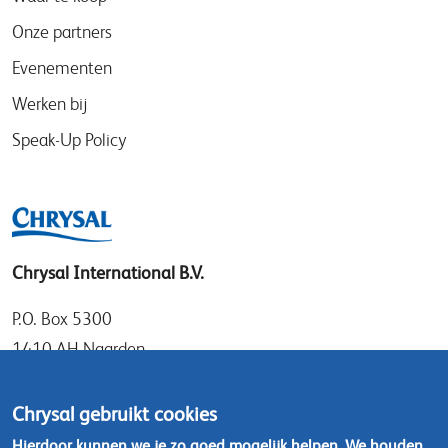
Onze partners
Evenementen
Werken bij
Speak-Up Policy
Chrysal International B.V.
P.O. Box 5300
1410 AH Naarden
Gooimeer 7
1411 DD Naarden
Chrysal gebruikt cookies
Nederland
Hierdoor kunnen we je zo goed mogelijk helpen. We houden