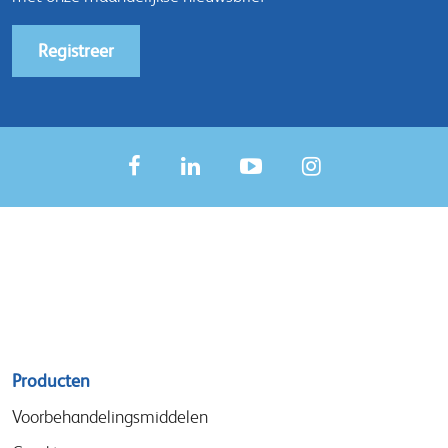
Registreer
Sitemap
Producten
menu
Voorbehandelingsmiddelen