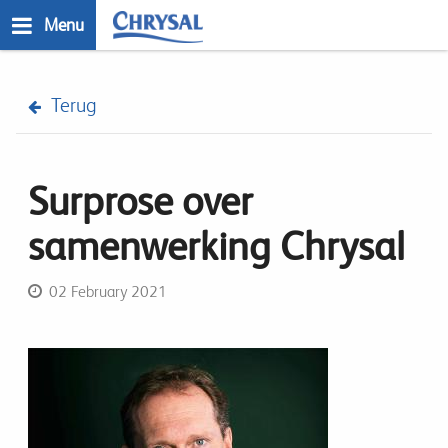
Skip
Menu
to
main
n
content
Terug
Surprose over
samenwerking Chrysal
02 February 2021