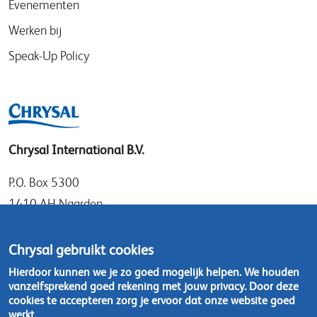
Evenementen
Werken bij
Speak-Up Policy
Chrysal International B.V.
P.O. Box 5300
1410 AH Naarden
Gooimeer 7
1411 DD Naarden
Chrysal gebruikt cookies
Nederland
Hierdoor kunnen we je zo goed mogelijk helpen. We houden
vanzelfsprekend goed rekening met jouw privacy. Door deze
Tel: +31 (0)35 - 695 58 88
cookies te accepteren zorg je ervoor dat onze website goed
werkt.