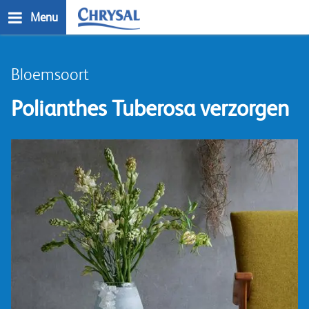
Skip
Menu
to
main
n
content
Bloemsoort
Polianthes Tuberosa verzorgen