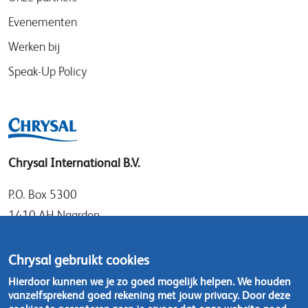
Evenementen
Werken bij
Speak-Up Policy
Chrysal International B.V.
P.O. Box 5300
1410 AH Naarden
Gooimeer 7
1411 DD Naarden
Chrysal gebruikt cookies
Nederland
Hierdoor kunnen we je zo goed mogelijk helpen. We houden
vanzelfsprekend goed rekening met jouw privacy. Door deze