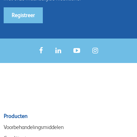
Registreer
Sitemap
Producten
menu
Voorbehandelingsmiddelen