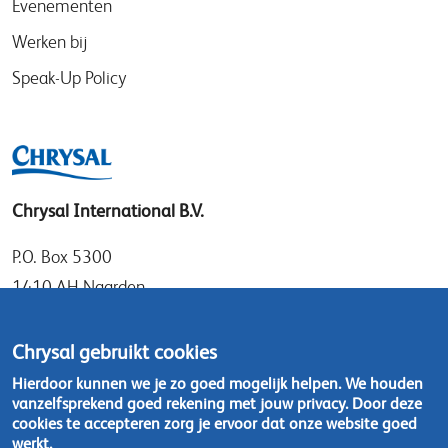
Evenementen
Werken bij
Speak-Up Policy
Chrysal International B.V.
P.O. Box 5300
1410 AH Naarden
Gooimeer 7
1411 DD Naarden
Chrysal gebruikt cookies
Nederland
Hierdoor kunnen we je zo goed mogelijk helpen. We houden
vanzelfsprekend goed rekening met jouw privacy. Door deze
Tel: +31 (0)35 - 695 58 88
cookies te accepteren zorg je ervoor dat onze website goed
werkt.