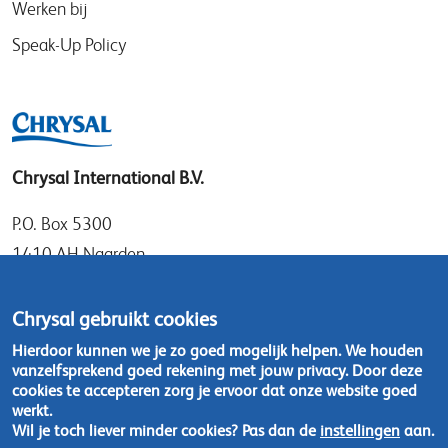
Werken bij
Speak-Up Policy
Chrysal International B.V.
P.O. Box 5300
1410 AH Naarden
Gooimeer 7
1411 DD Naarden
Chrysal gebruikt cookies
Nederland
Hierdoor kunnen we je zo goed mogelijk helpen. We houden
vanzelfsprekend goed rekening met jouw privacy. Door deze
Tel: +31 (0)35 - 695 58 88
cookies te accepteren zorg je ervoor dat onze website goed
werkt.
Wil je toch liever minder cookies? Pas dan de
instellingen
aan.
Neem contact op