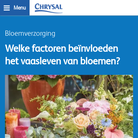
Skip
Menu
to
main
n
content
Bloemverzorging
Welke factoren beïnvloeden
het vaasleven van bloemen?