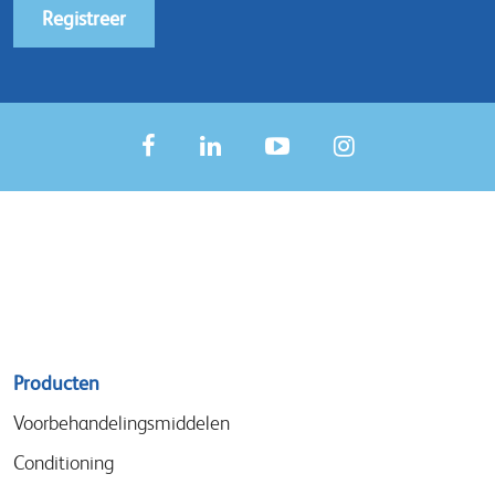
Registreer
Sitemap
Producten
menu
Voorbehandelingsmiddelen
Conditioning