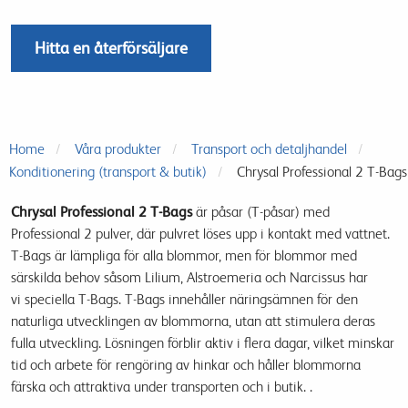
Hitta en återförsäljare
Home
Våra produkter
Transport och detaljhandel
Konditionering (transport & butik)
Chrysal Professional 2 T-Bags
Chrysal Professional 2 T-Bags
är
påsar
(
T
-
påsar)
med
Professional
2
pulver, där pulvret löses upp i kontakt med vattnet
.
T
-Bags
är lämpliga för alla
blommor
,
men för
blommor med
särskilda behov
såsom
Lilium
,
Alstroemeria
och
Narcissus
har
vi
speciella
T
-Bags
.
T
-Bags
innehåller näringsämnen
för
den
naturliga utvecklingen av
blommorna
,
utan att stimulera
deras
fulla utveckling
.
Lösningen
förblir aktiv
i flera dagar
, vilket minskar
tid
och
arbete
för
rengöring av
hinkar
och håller
blommorna
färska
och
attraktiva
under transporten
och
i
butik
.
.