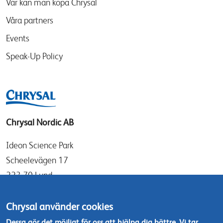
Var kan man köpa Chrysal
Våra partners
Events
Speak-Up Policy
Chrysal Nordic AB
Ideon Science Park
Scheelevägen 17
223 70 Lund
Sverige
Chrysal använder cookies
info@chrysal.se
Dessa gör det möjligt för oss att hjälpa dig bättre. Vi tar