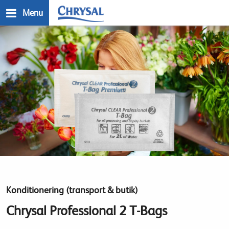
Skip
Menu
to
main
n
content
Konditionering (transport & butik)
Chrysal Professional 2 T-Bags