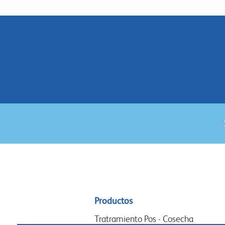
Sitemap
Productos
menu
Tratramiento Pos - Cosecha