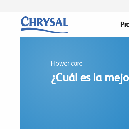
Skip
to
main
Pr
Ma
content
na
Flower care
¿Cuál es la mejo