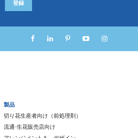
登録
Sitemap
製品
menu
切り花生産者向け（前処理剤）
流通·生花販売店向け