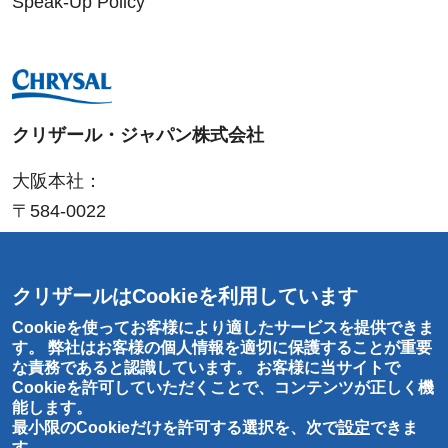
Speak-Up Policy
クリザール・ジャパン株式会社
大阪本社：
〒584-0022
大阪府富田林市中野町東
2-4-25
T
:
0721-20-1212
クリザールはCookieを利用しています
F
: 0721-25-
8766
Cookieを使ってお客様により適したサービスを提供できま
東京営業所：
す。 弊社はお客様の個人情報を適切に保護することが重要
な責務であると認識しています。 お客様に当サイトで
〒143-0001
Cookieを許可していただくことで、コンテンツが正しく機
東京都大田区東海
2-1-6
能します。
最小限のCookieだけを許可する選択を、次で
設定
できま
す。