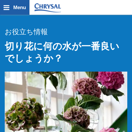
メ
Menu
イ
ン
コ
お役立ち情報
ン
テ
切り花に何の水が一番良い
ン
ツ
でしょうか？
に
移
動