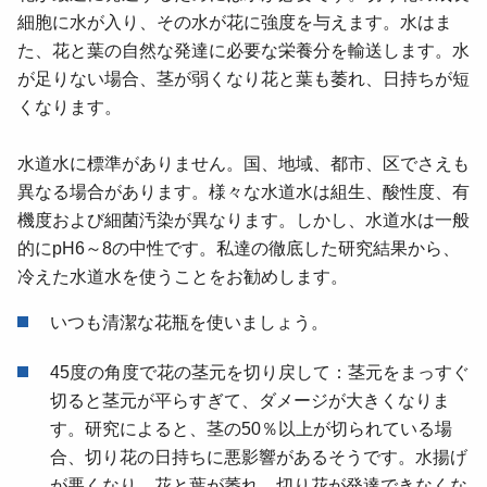
細胞に水が入り、その水が花に強度を与えます。水はま
た、花と葉の自然な発達に必要な栄養分を輸送します。水
が足りない場合、茎が弱くなり花と葉も萎れ、日持ちが短
くなります。
水道水に標準がありません。国、地域、都市、区でさえも
異なる場合があります。様々な水道水は組生、酸性度、有
機度および細菌汚染が異なります。しかし、水道水は一般
的にpH6～8の中性です。私達の徹底した研究結果から、
冷えた水道水を使うことをお勧めします。
いつも清潔な花瓶を使いましょう。
45度の角度で花の茎元を切り戻して：茎元をまっすぐ
切ると茎元が平らすぎて、ダメージが大きくなりま
す。研究によると、茎の50％以上が切られている場
合、切り花の日持ちに悪影響があるそうです。水揚げ
が悪くなり、花と葉が萎れ、切り花が発達できなくな