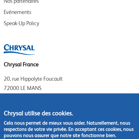
Nos partenaires
Evènements
Speak-Up Policy
Chrysal France
20, rue Hippolyte Foucault
72000 LE MANS
Tel: +33 (0)1 30 50 21 11
Fax: +33 (0)1 30 69 71 37
Chrysal utilise des cookies.
Cela nous permet de mieux vous aider. Naturellement, nous
Contactez-nous :
chrysal.france@chrysal.fr
respectons de votre vie privée. En acceptant ces cookies, nous
pouvons nous assurer que notre site fonctionne bien.