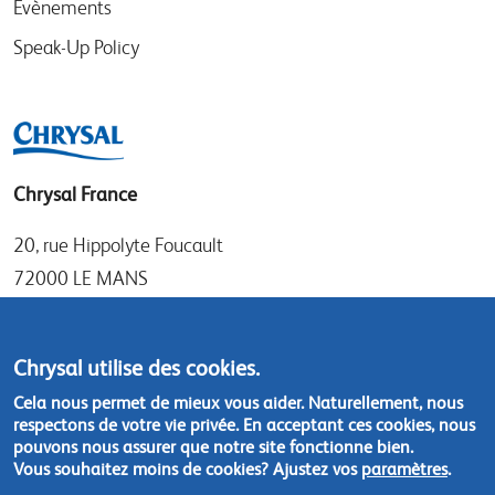
Evènements
Speak-Up Policy
Chrysal France
20, rue Hippolyte Foucault
72000 LE MANS
Tel: +33 (0)1 30 50 21 11
Fax: +33 (0)1 30 69 71 37
Chrysal utilise des cookies.
Cela nous permet de mieux vous aider. Naturellement, nous
Contactez-nous :
chrysal.france@chrysal.fr
respectons de votre vie privée. En acceptant ces cookies, nous
pouvons nous assurer que notre site fonctionne bien.
Vous souhaitez moins de cookies? Ajustez vos
paramètres
.