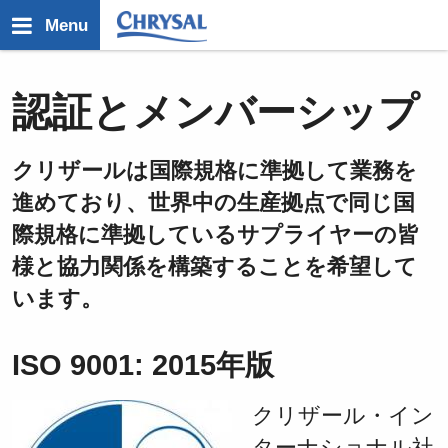
メ
Menu
イ
ン
コ
認証とメンバーシップ
ン
テ
ン
クリザールは国際規格に準拠して業務を
ツ
進めており、世界中の生産拠点で同じ国
に
移
際規格に準拠しているサプライヤーの皆
動
様と協力関係を構築することを希望して
います。
ISO 9001: 2015年版
クリザール・イン
ターナショナル社