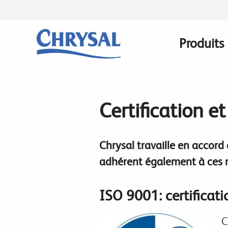
Skip
to
main
Produits
Main
content
navigati
Certification et
Chrysal travaille en accord
adhérent également à ces m
ISO 9001: certificat
C