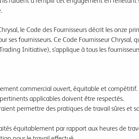
'ils l'aident à remplir cet engagement en reflétant 
.
e Chrysal, le Code des Fournisseurs décrit les onze p
ur ses fournisseurs. Ce C
ode Fournisseur Chrysal, q
Trading Initiative), s'applique à tous les fournisseu
nement commercial ouvert, équitable et compétitif.
 pertinents applicables doivent être respectés.
raient permettre des pratiques de travail sûres et so
aités équitablement par rapport aux heures de trav
ion pour le travail effectué.