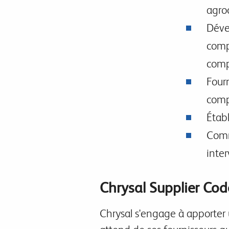
agro
Déve
comp
compr
Fourn
comp
Étab
Comm
inter
Chrysal Supplier Cod
Chrysal s'engage à apporter 