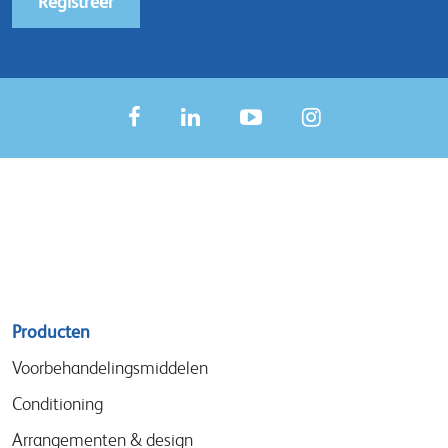
Registreer
Sitemap
Producten
menu
Voorbehandelingsmiddelen
Conditioning
Arrangementen & design