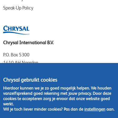
Speak-Up Policy
Chrysal International B.V.
P.O. Box 5300
1410 AH Naarden
Gooimeer 7
1411 DD Naarden
Chrysal gebruikt cookies
Nederland
Hierdoor kunnen we je zo goed mogelijk helpen. We houden
vanzelfsprekend goed rekening met jouw privacy. Door deze
Tel: +31 (0)35 - 695 58 88
cookies te accepteren zorg je ervoor dat onze website goed
werkt.
Wil je toch liever minder cookies? Pas dan de
instellingen
aan.
Neem contact op