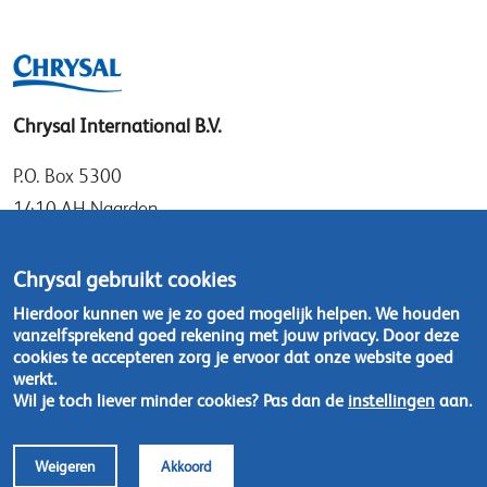
Chrysal International B.V.
P.O. Box 5300
1410 AH Naarden
Gooimeer 7
1411 DD Naarden
Chrysal gebruikt cookies
Nederland
Hierdoor kunnen we je zo goed mogelijk helpen. We houden
vanzelfsprekend goed rekening met jouw privacy. Door deze
Tel: +31 (0)35 - 695 58 88
cookies te accepteren zorg je ervoor dat onze website goed
werkt.
Wil je toch liever minder cookies? Pas dan de
instellingen
aan.
Neem contact op
Weigeren
Akkoord