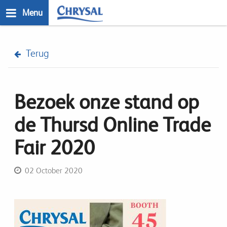
Skip
Menu
to
main
n
content
Terug
Bezoek onze stand op
de Thursd Online Trade
Fair 2020
02 October 2020