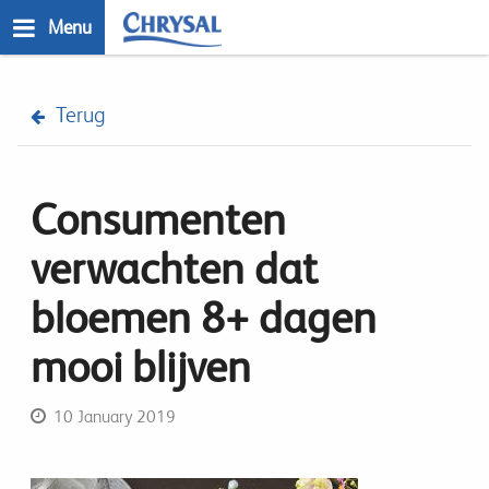
Skip
Menu
to
main
n
content
Terug
Consumenten
verwachten dat
bloemen 8+ dagen
mooi blijven
10 January 2019