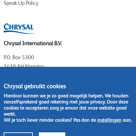
Speak-Up Policy
Chrysal International B.V.
P.O. Box 5300
1410 AH Naarden
Gooimeer 7
1411 DD Naarden
Chrysal gebruikt cookies
Nederland
Hierdoor kunnen we je zo goed mogelijk helpen. We houden
vanzelfsprekend goed rekening met jouw privacy. Door deze
Tel: +31 (0)35 - 695 58 88
cookies te accepteren zorg je ervoor dat onze website goed
werkt.
Wil je toch liever minder cookies? Pas dan de
instellingen
aan.
Neem contact op