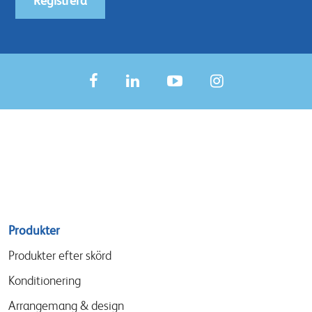
Registrera
Sitemap
Produkter
menu
Produkter efter skörd
Konditionering
Arrangemang & design