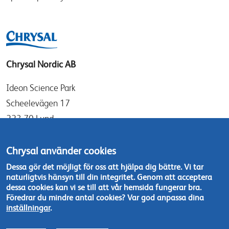
Chrysal Nordic AB
Ideon Science Park
Scheelevägen 17
223 70 Lund
Sverige
Chrysal använder cookies
info@chrysal.se
Dessa gör det möjligt för oss att hjälpa dig bättre. Vi tar
naturligtvis hänsyn till din integritet. Genom att acceptera
Tel: +46 46 - 19 05 40
dessa cookies kan vi se till att vår hemsida fungerar bra.
Kontakta oss
Föredrar du mindre antal cookies? Var god anpassa dina
inställningar
.