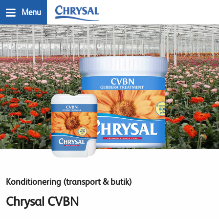
Skip
Menu
to
main
n
content
Konditionering (transport & butik)
Chrysal CVBN