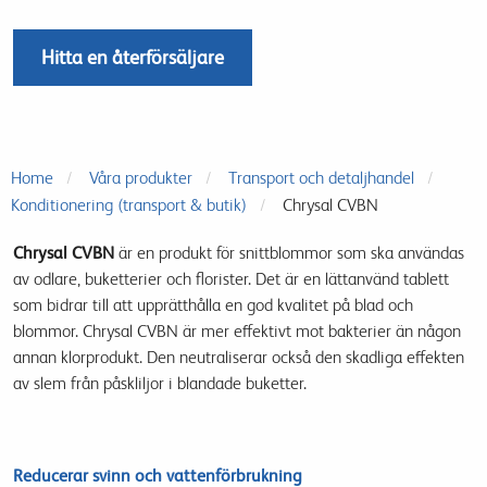
Hitta en återförsäljare
Home
Våra produkter
Transport och detaljhandel
Konditionering (transport & butik)
Chrysal CVBN
Chrysal CVBN
är
en produkt
för
snittblommor
som ska användas
av
odlare,
buketterier
och
florister
.
Det är en lätt
använd
tablett
som
bidrar till att upprätthålla
en god kvalitet på
blad och
blommor
.
Chrysal
CVBN
är mer effektivt
mot bakterier
än någon
annan
klorprodukt
.
Den
neutraliserar
också
den skadliga
effekten
av
slem från påskliljor
i blandade
buketter
.
Reducerar svinn och vattenförbrukning